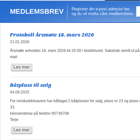
Registrer din e-post adresse her,
MEDLEMSBREV
og du vil motta våre medlemsbrev.
Protokoll Årsmøte 18. mars 2026
21.01.2026
Årsmøte avholdes 18. mars 2026 kil 20 00 i klubbhuset. Saksliste sendt ut på
mail
Les mer
Båtplass til salg
04.09.2025
For innskuddshavere har båtlaget 2 båtplasser for salg, plass nr 23 og plass 
33.
Henvendelse på telefon 95736708
Terje
Les mer